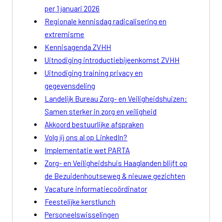
per 1 januari 2026
Regionale kennisdag radicalisering en
extremisme
Kennisagenda ZVHH
Uitnodiging introductiebijeenkomst ZVHH
Uitnodiging training privacy en
gegevensdeling
Landelijk Bureau Zorg- en Veiligheidshuizen:
Samen sterker in zorg en veiligheid
Akkoord bestuurlijke afspraken
Volg jij ons al op LinkedIn?
Implementatie wet PARTA
Zorg- en Veiligheidshuis Haaglanden blijft op
de Bezuidenhoutseweg & nieuwe gezichten
Vacature informatiecoördinator
Feestelijke kerstlunch
Personeelswisselingen